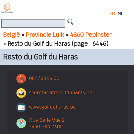
FR
NL
België
»
Provincie Luik
»
4860 Pepinster
» Resto du Golf du Haras
(page : 6446)
Resto du Golf du Haras
087 / 23 24 00
secretariat@golfduharas.be
www.golfduharas.be
Rue Belle Vue 2
4860 Pepinster