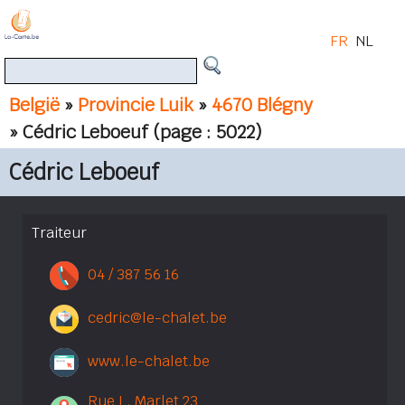
FR
NL
België
»
Provincie Luik
»
4670 Blégny
» Cédric Leboeuf
(page : 5022)
Cédric Leboeuf
Traiteur
04 / 387 56 16
cedric@le-chalet.be
www.le-chalet.be
Rue L. Marlet 23