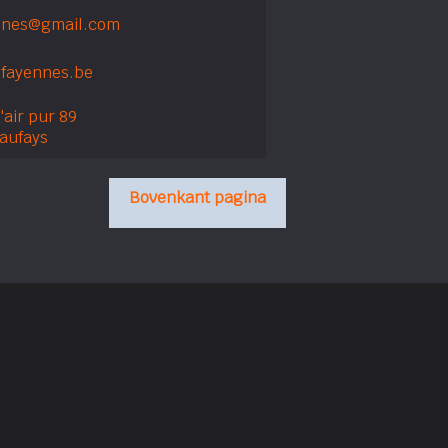
nnes@gmail.com
fayennes.be
l'air pur 89
aufays
Bovenkant pagina