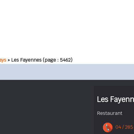
ays
» Les Fayennes
(page : 5462)
Les Fayen
Restaurant
04 / 285