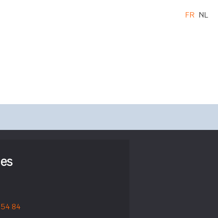
FR
NL
nes
 54 84