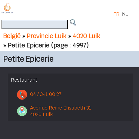
FR
NL
België
»
Provincie Luik
»
4020 Luik
» Petite Epicerie
(page : 4997)
Petite Epicerie
Restaurant
04 / 341 00 27
Avenue Reine Elisabeth 31
4020 Luik