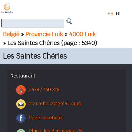
FR
NL
België
»
Provincie Luik
»
4000 Luik
» Les Saintes Chéries
(page : 5340)
Les Saintes Chéries
Restaurant
0478 / 760 318
gigi.teheux@gmail.com
Page Facebook
Place des Béguinages 5