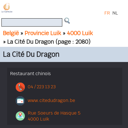
FR
NL
België
»
Provincie Luik
»
4000 Luik
» La Cité Du Dragon
(page : 2080)
La Cité Du Dragon
Restaurant chinois
04 / 223 13 23
www.citedudragon.be
Rue Soeurs de Hasque 5
4000 Luik