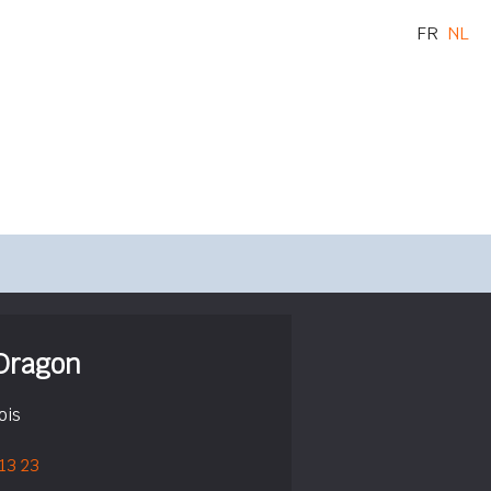
FR
NL
 Dragon
ois
 13 23