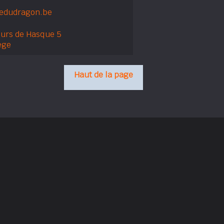
edudragon.be
urs de Hasque 5
ège
Haut de la page