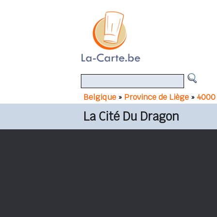
Belgique
»
Province de Liège
»
4000 
La Cité Du Dragon