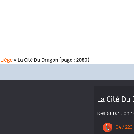
Liège
» La Cité Du Dragon
(page : 2080)
La Cité Du
Restaurant chin
04 / 223