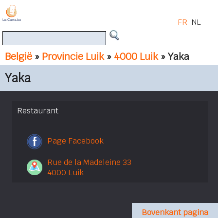
FR
NL
België
»
Provincie Luik
»
4000 Luik
» Yaka
Yaka
Restaurant
Page Facebook
Rue de la Madeleine 33
4000 Luik
Bovenkant pagina