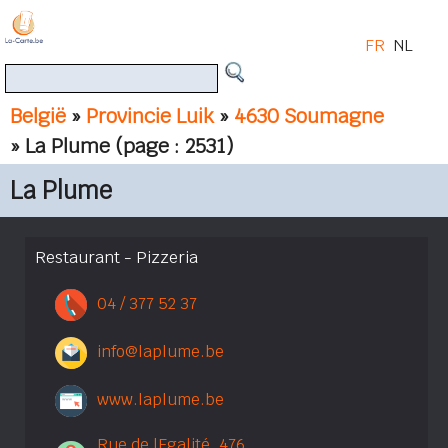
FR
NL
België
»
Provincie Luik
»
4630 Soumagne
» La Plume
(page : 2531)
La Plume
Restaurant - Pizzeria
04 / 377 52 37
info@laplume.be
www.laplume.be
Rue de lEgalité, 476