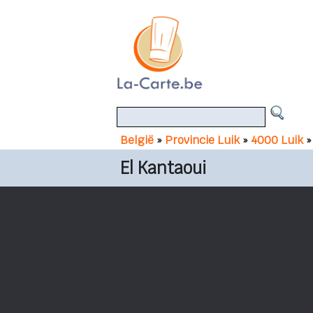
België
»
Provincie Luik
»
4000 Luik
»
El Kantaoui