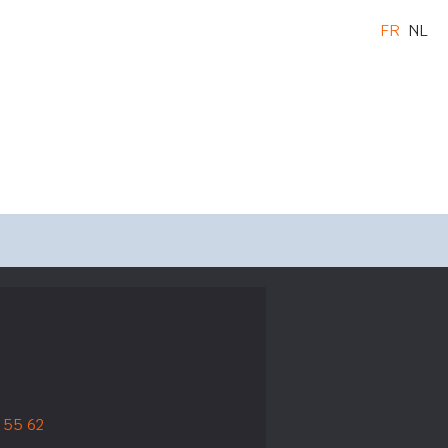
FR
NL
 55 62