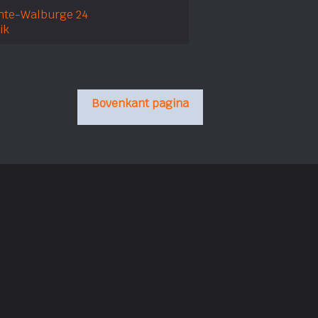
nte-Walburge 24
ik
Bovenkant pagina