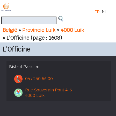
FR
NL
België
»
Provincie Luik
»
4000 Luik
» L'Officine
(page : 1608)
L'Officine
Bistrot Parisien
04 / 250 56 00
Rue Souverain Pont 4-6
4000 Luik