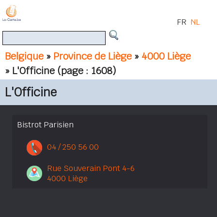
FR
NL
Belgique
»
Province de Liège
»
4000 Liège
» L'Officine
(page : 1608)
L'Officine
Bistrot Parisien
04 / 250 56 00
Rue Souverain Pont 4-6
4000 Liège