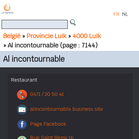
FR
NL
België
»
Provincie Luik
»
4000 Luik
» Al incontournable
(page : 7144)
Al incontournable
Restaurant
0471 / 20 50 41
alincontournable.business.site
Page Facebook
Rue Saint Remy 16