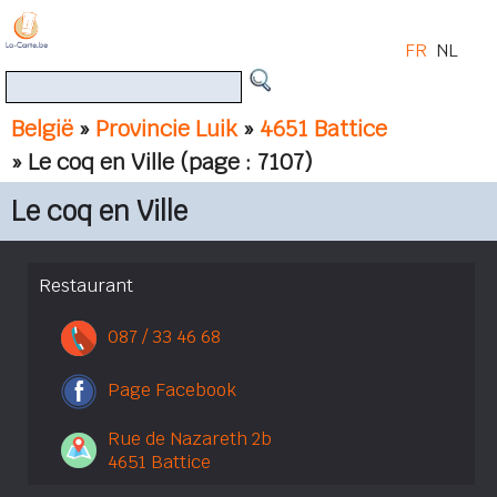
FR
NL
België
»
Provincie Luik
»
4651 Battice
» Le coq en Ville
(page : 7107)
Le coq en Ville
Restaurant
087 / 33 46 68
Page Facebook
Rue de Nazareth 2b
4651 Battice