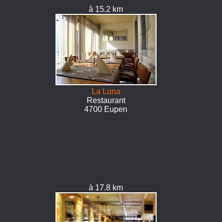
à 15.2 km
La Luna
Restaurant
4700 Eupen
à 17.8 km