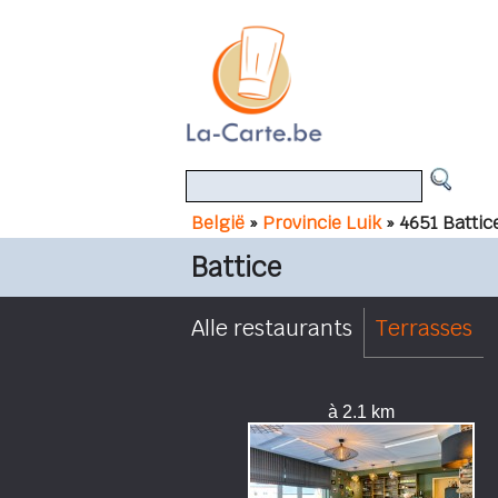
België
»
Provincie Luik
» 4651 Battic
Battice
Alle restaurants
Terrasses
à 2.1 km