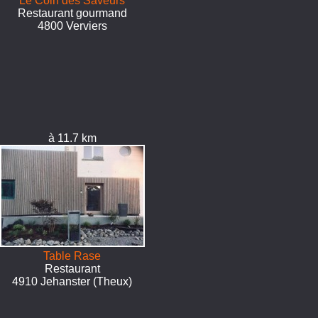
Le Coin des Saveurs
Restaurant gourmand
4800 Verviers
à 11.7 km
Table Rase
Restaurant
4910 Jehanster (Theux)