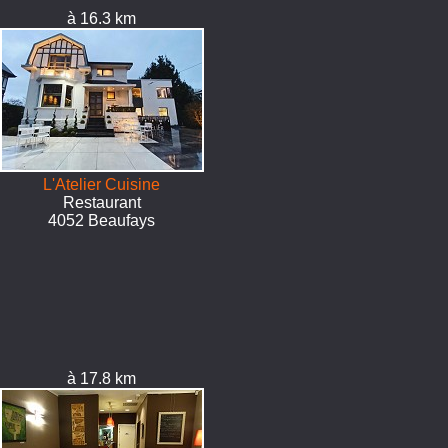
à 16.3 km
L'Atelier Cuisine
Restaurant
4052 Beaufays
à 17.8 km