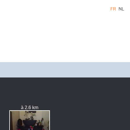
FR
NL
à 2.6 km