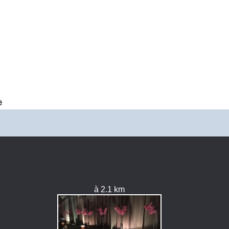
e
à 2.1 km