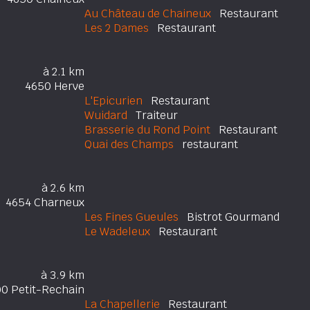
Au Château de Chaineux
Restaurant
Les 2 Dames
Restaurant
à 2.1 km
4650 Herve
L'Epicurien
Restaurant
Wuidard
Traiteur
Brasserie du Rond Point
Restaurant
Quai des Champs
restaurant
à 2.6 km
4654 Charneux
Les Fines Gueules
Bistrot Gourmand
Le Wadeleux
Restaurant
à 3.9 km
0 Petit-Rechain
La Chapellerie
Restaurant