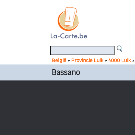
België
»
Provincie Luik
»
4000 Luik
»
Bassano