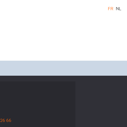
FR
NL
 26 66