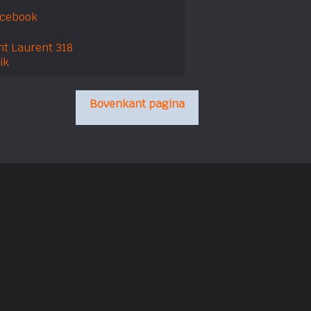
acebook
nt Laurent 318
ik
Bovenkant pagina