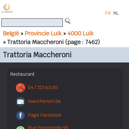
FR
NL
België
»
Provincie Luik
»
4000 Luik
» Trattoria Maccheroni
(page : 7462)
Trattoria Maccheroni
Restaurant
04 / 223 63 00
maccheroni.be
Page Facebook
Rue Feronstrée 95