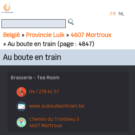
FR
NL
België
»
Provincie Luik
»
4607 Mortroux
» Au boute en train
(page : 4847)
Au boute en train
Brasserie - Tea Room
04 / 278 61 57
www.aubouteentrain.be
Chemin du Trimbleu 3
4607 Mortroux