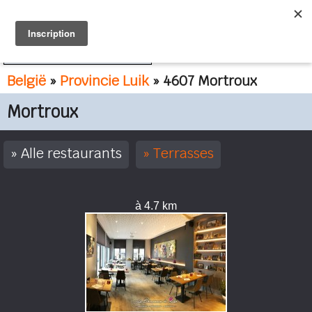
FR
NL
België
»
Provincie Luik
» 4607 Mortroux
Mortroux
Alle restaurants
Terrasses
à 4.7 km