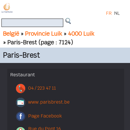
FR
NL
België
»
Provincie Luik
»
4000 Luik
» Paris-Brest
(page : 7124)
Paris-Brest
Restaurant
04 / 223 47 11
www.parisbrest.be
Page Facebook
Rue du Pont 16