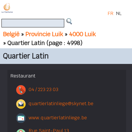
FR
NL
België
»
Provincie Luik
»
4000 Luik
» Quartier Latin
(page : 4998)
Quartier Latin
Restaurant
04 / 223 23 03
quartierlatinliege@skynet.be
www.quartierlatinliege.be
Rue Saint-Paul 13