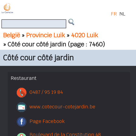
FR
NL
België
»
Provincie Luik
»
4020 Luik
» Côté cour côté jardin
(page : 7460)
Côté cour côté jardin
Restaurant
0487 / 95 19 84
www.cotecour-cotejardin.be
Page Facebook
Boulevard de la Constitution 48