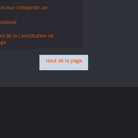
ecour-cotejardin.be
acebook
d de la Constitution 48
ège
Haut de la page