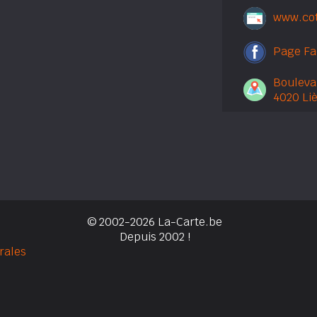
www.cot
Page F
Boulevar
4020 Li
© 2002-2026 La-Carte.be
Depuis 2002 !
rales