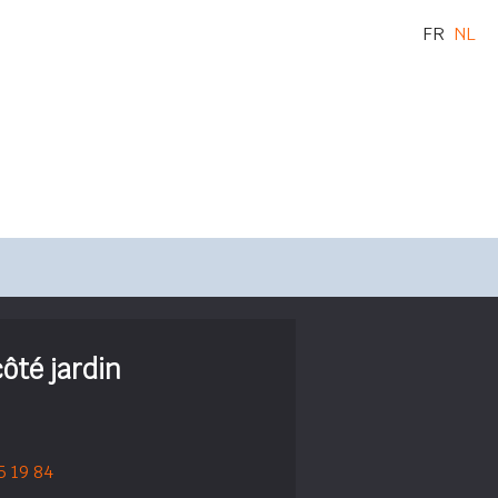
FR
NL
ôté jardin
5 19 84