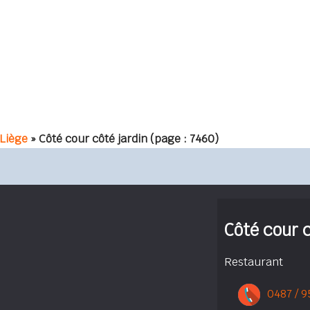
Liège
» Côté cour côté jardin
(page : 7460)
Côté cour c
Restaurant
0487 / 9