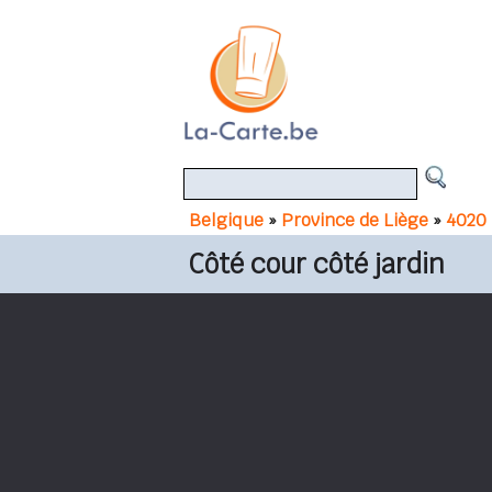
Belgique
»
Province de Liège
»
4020 
Côté cour côté jardin