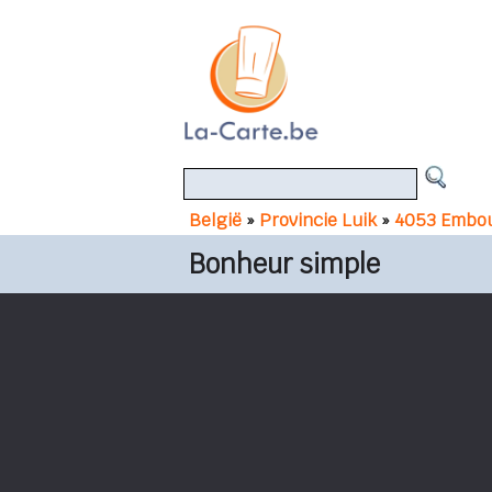
België
»
Provincie Luik
»
4053 Embo
Bonheur simple