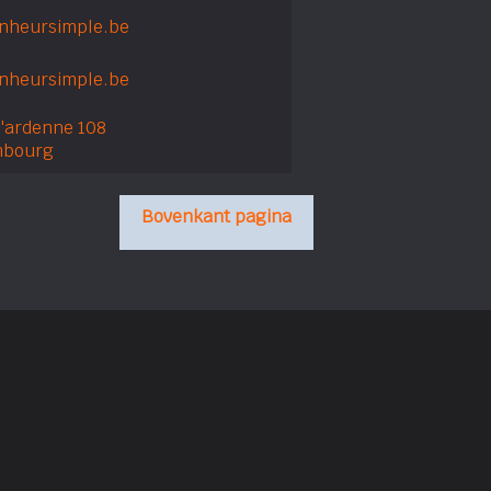
nheursimple.be
nheursimple.be
l'ardenne 108
mbourg
Bovenkant pagina