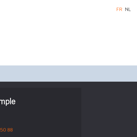
FR
NL
imple
 50 88