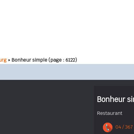
urg
» Bonheur simple
(page : 6122)
Bonheur s
Restaurant
04 / 367