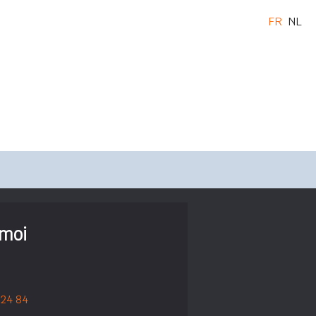
FR
NL
 moi
 24 84