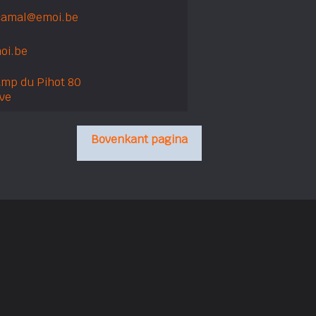
camal@emoi.be
oi.be
mp du Pihot 80
ive
Bovenkant pagina