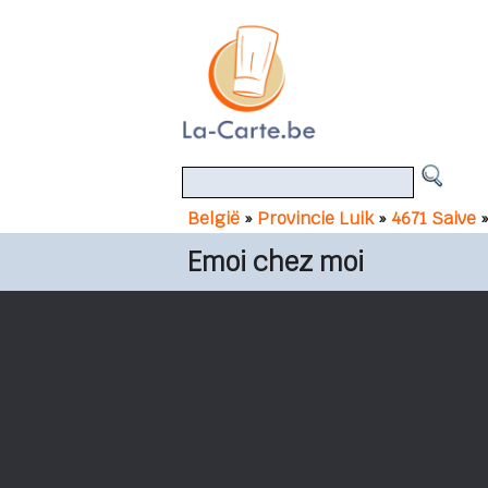
België
»
Provincie Luik
»
4671 Saive
Emoi chez moi