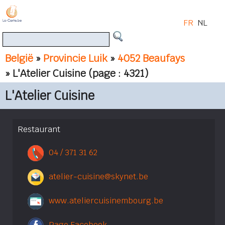
FR
NL
België
»
Provincie Luik
»
4052 Beaufays
» L'Atelier Cuisine
(page : 4321)
L'Atelier Cuisine
Restaurant
04 / 371 31 62
atelier-cuisine@skynet.be
www.ateliercuisinembourg.be
Page Facebook