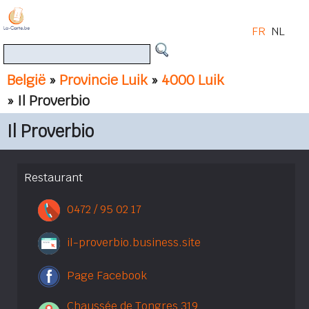
FR
NL
België
»
Provincie Luik
»
4000 Luik
» Il Proverbio
Il Proverbio
Restaurant
0472 / 95 02 17
il-proverbio.business.site
Page Facebook
Chaussée de Tongres 319