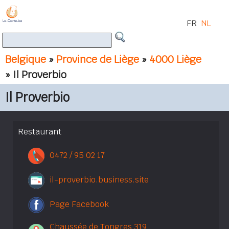
FR
NL
Belgique
»
Province de Liège
»
4000 Liège
» Il Proverbio
Il Proverbio
Restaurant
0472 / 95 02 17
il-proverbio.business.site
Page Facebook
Chaussée de Tongres 319