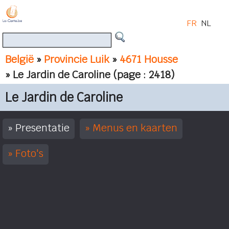
FR
NL
België
»
Provincie Luik
»
4671 Housse
» Le Jardin de Caroline
(page : 2418)
Le Jardin de Caroline
Presentatie
Menus en kaarten
Foto's