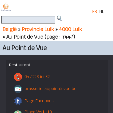
FR
NL
België
»
Provincie Luik
»
4000 Luik
» Au Point de Vue
(page : 7447)
Au Point de Vue
Restaurant
04 / 223 64 82
brasserie-aupointdevue.be
Page Facebook
Place Verte 10