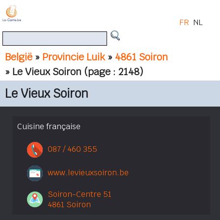
FR
NL
België
»
Provincie Luik
»
4861 Soiron
» Le Vieux Soiron
(page : 2148)
Le Vieux Soiron
Cuisine française
087 / 460 355
www.levieuxsoiron.be
Soiron-Centre 51
4861 Soiron