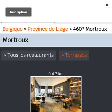
FR
NL
Belgique
»
Province de Liège
» 4607 Mortroux
Mortroux
Tous les restaurants
Terrasses
à 4.7 km