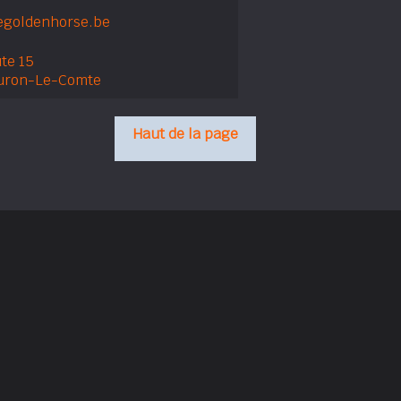
goldenhorse.be
te 15
uron-Le-Comte
Haut de la page