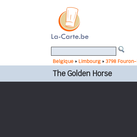
Belgique
»
Limbourg
»
3798 Fouron
The Golden Horse