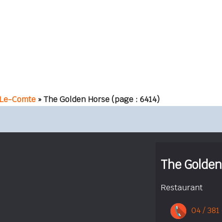
-Le-Comte
» The Golden Horse
(page : 6414)
The Golden
Restaurant
04 / 381