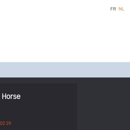
FR
NL
 Horse
 02 29