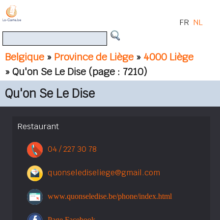
FR
NL
Belgique
»
Province de Liège
»
4000 Liège
» Qu'on Se Le Dise
(page : 7210)
Qu'on Se Le Dise
Restaurant
04 / 227 30 78
quonselediseliege@gmail.com
www.quonseledise.be/phone/index.html
Page Facebook