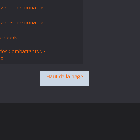
zzeriacheznona.be
zeriacheznona.be
acebook
des Combattants 23
sé
Haut de la page