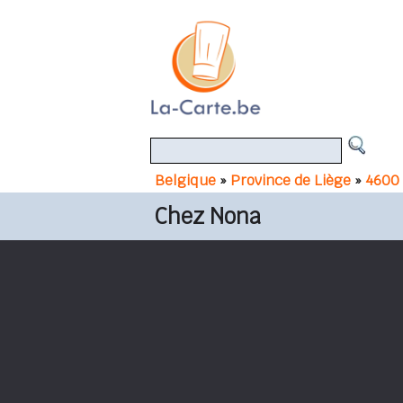
Belgique
»
Province de Liège
»
4600 
Chez Nona