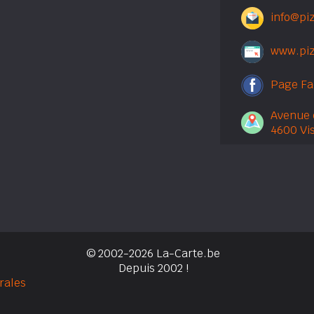
info@pi
www.piz
Page F
Avenue 
4600 Vi
© 2002-2026 La-Carte.be
Depuis 2002 !
rales