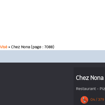
Visé
» Chez Nona
(page : 7088)
Chez Nona
Restaurant - Pi
04 / 379