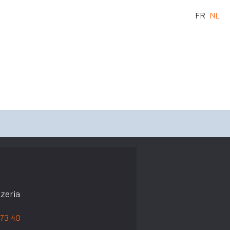
FR
NL
zzeria
 73 40