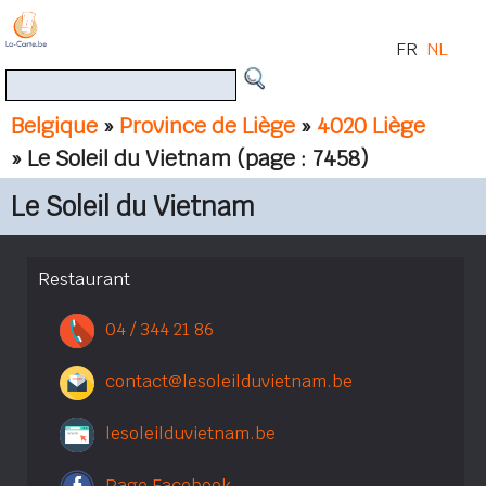
FR
NL
Belgique
»
Province de Liège
»
4020 Liège
» Le Soleil du Vietnam
(page : 7458)
Le Soleil du Vietnam
Restaurant
04 / 344 21 86
contact@lesoleilduvietnam.be
lesoleilduvietnam.be
Page Facebook