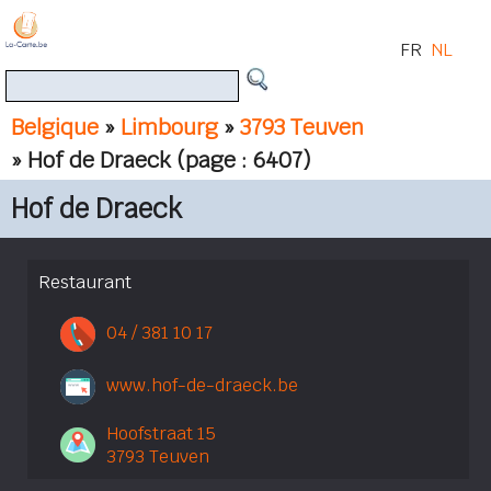
FR
NL
Belgique
»
Limbourg
»
3793 Teuven
» Hof de Draeck
(page : 6407)
Hof de Draeck
Restaurant
04 / 381 10 17
www.hof-de-draeck.be
Hoofstraat 15
3793 Teuven