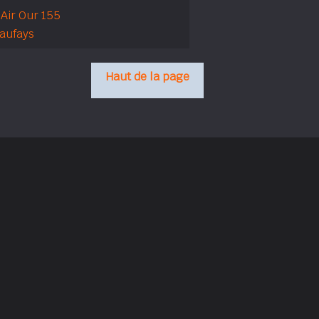
lAir Our 155
aufays
Haut de la page