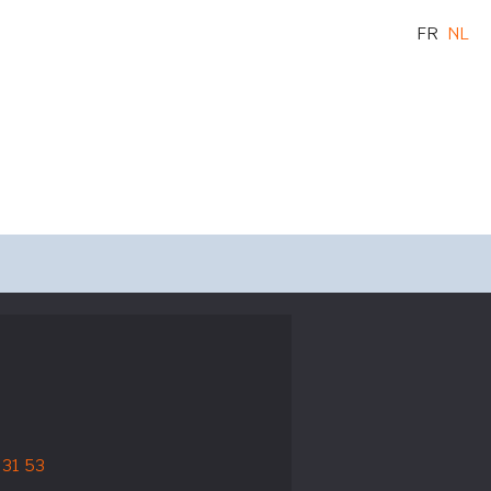
FR
NL
 31 53