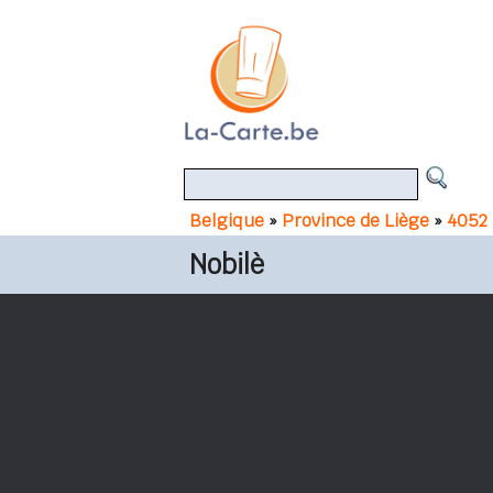
Belgique
»
Province de Liège
»
4052
Nobilè