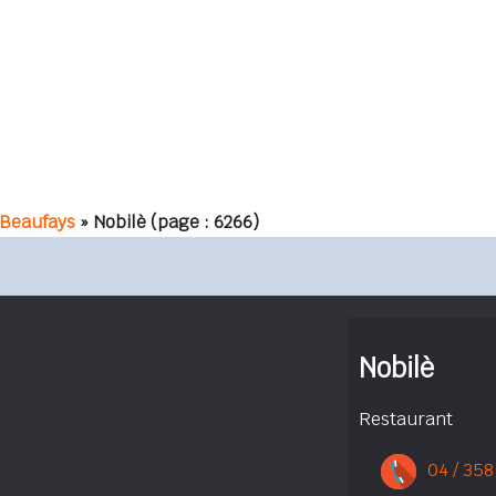
 Beaufays
» Nobilè
(page : 6266)
Nobilè
Restaurant
04 / 358