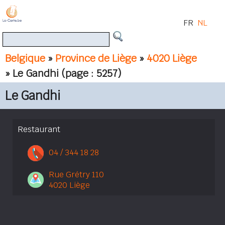
FR
NL
Belgique
»
Province de Liège
»
4020 Liège
» Le Gandhi
(page : 5257)
Le Gandhi
Restaurant
04 / 344 18 28
Rue Grétry 110
4020 Liège