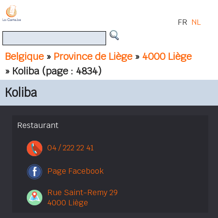
FR
NL
Belgique
»
Province de Liège
»
4000 Liège
» Koliba
(page : 4834)
Koliba
Restaurant
04 / 222 22 41
Page Facebook
Rue Saint-Remy 29
4000 Liège