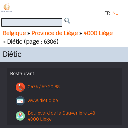
FR
NL
Belgique
»
Province de Liège
»
4000 Liège
» Diétic
(page : 6306)
Diétic
Restaurant
0474 / 69 30 88
www.dietic.be
Boulevard de la Sauvenière 148
4000 Liège