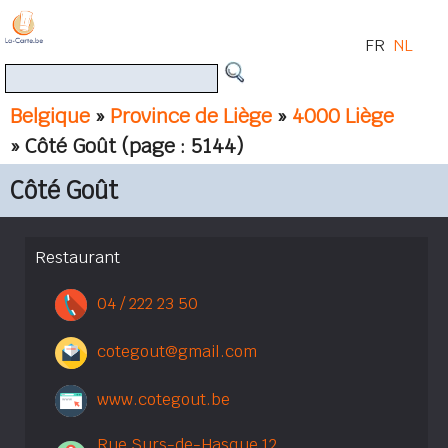
FR
NL
Belgique
»
Province de Liège
»
4000 Liège
» Côté Goût
(page : 5144)
Côté Goût
Restaurant
04 / 222 23 50
cotegout@gmail.com
www.cotegout.be
Rue Surs-de-Hasque 12