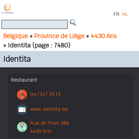
FR
NL
Belgique
»
Province de Liège
»
4430 Ans
» Identita
(page : 7480)
Identita
Restaurant
04 / 247 29 19
www.identita.be
Rue de lYser 388
4430 Ans