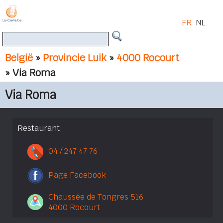
FR
NL
België
»
Provincie Luik
»
4000 Rocourt
» Via Roma
Via Roma
Restaurant
04 / 247 47 76
Page Facebook
Chaussée de Tongres 516
4000 Rocourt