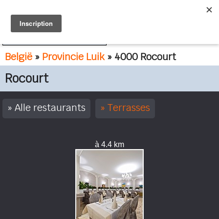
FR
NL
België
»
Provincie Luik
» 4000 Rocourt
Rocourt
Alle restaurants
Terrasses
à 4.4 km