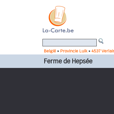
België
»
Provincie Luik
»
4537 Verlai
Ferme de Hepsée