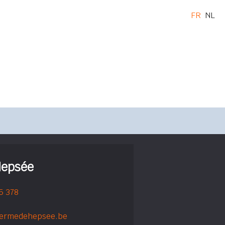
FR
NL
Hepsée
5 378
fermedehepsee.be