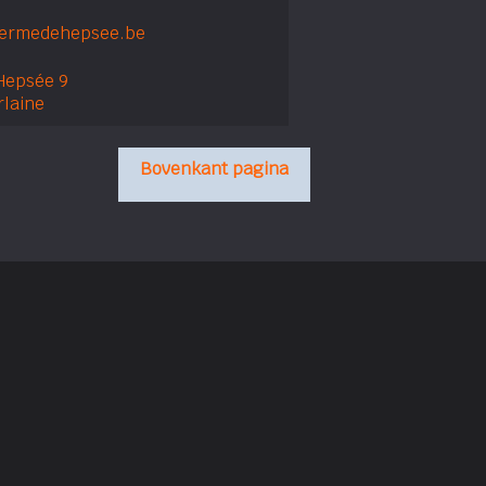
fermedehepsee.be
Hepsée 9
rlaine
Bovenkant pagina