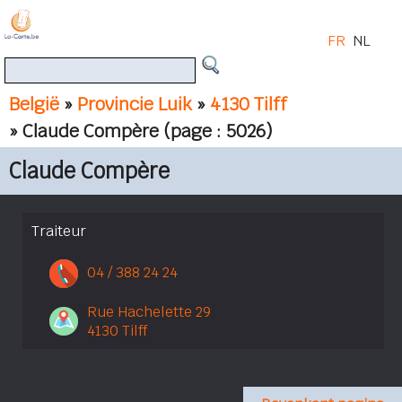
FR
NL
België
»
Provincie Luik
»
4130 Tilff
» Claude Compère
(page : 5026)
Claude Compère
Traiteur
04 / 388 24 24
Rue Hachelette 29
4130 Tilff