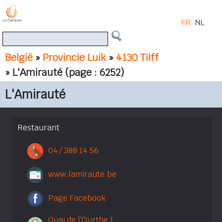
FR
NL
België
»
Provincie Luik
»
4130 Tilff
» L'Amirauté
(page : 6252)
L'Amirauté
Restaurant
04 / 388 14 56
www.lamiraute.be
Page Facebook
Quai de l'Ourthe 1