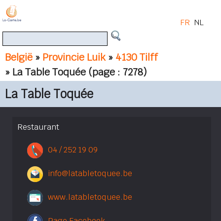
FR
NL
België
»
Provincie Luik
»
4130 Tilff
» La Table Toquée
(page : 7278)
La Table Toquée
Restaurant
04 / 252 19 09
info@latabletoquee.be
www.latabletoquee.be
Page Facebook