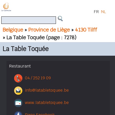
FR
NL
Belgique
»
Province de Liège
»
4130 Tilff
» La Table Toquée
(page : 7278)
La Table Toquée
Restaurant
04 / 252 19 09
info@latabletoquee.be
www.latabletoquee.be
Page Facebook